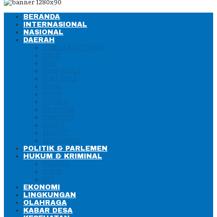
BERANDA
INTERNASIONAL
NASIONAL
DAERAH
PARIGI MOUTONG
PALU
SIGI
DONGGALA
TOLI-TOLI
BUOL
POSO
TOUNA
BANGGAI
BANGKEP
BALUT
MORUT
MOROWALI
POLITIK & PARLEMEN
HUKUM & KRIMINAL
PIDANA
POLRI
TNI
EKONOMI
LINGKUNGAN
OLAHRAGA
KABAR DESA