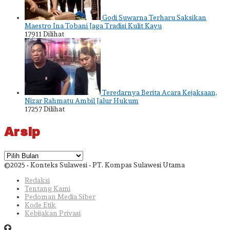
Godi Suwarna Terharu Saksikan
Maestro Ina Tobani Jaga Tradisi Kulit Kayu
17911 Dilihat
Teredarnya Berita Acara Kejaksaan,
Nizar Rahmatu Ambil Jalur Hukum
17257 Dilihat
Arsip
Arsip
©2025 • Konteks Sulawesi • PT. Kompas Sulawesi Utama
Redaksi
Tentang Kami
Pedoman Media Siber
Kode Etik
Kebijakan Privasi