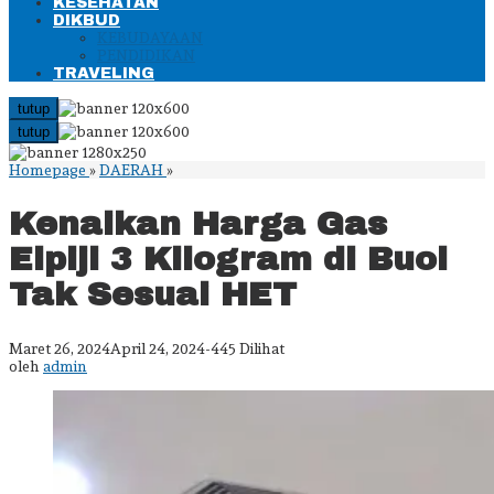
KESEHATAN
DIKBUD
KEBUDAYAAN
PENDIDIKAN
TRAVELING
tutup
tutup
Kenaikan
Homepage
»
DAERAH
»
Harga
Gas
Kenaikan Harga Gas
Elpiji
3
Elpiji 3 Kilogram di Buol
Kilogram
di
Tak Sesuai HET
Buol
Tak
Sesuai
HET
oleh
Maret 26, 2024
April 24, 2024
-
445 Dilihat
admin
oleh
admin