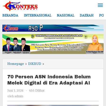
Lewati
ke
konten
BERANDA
INTERNASIONAL
NASIONAL
DAERAH
POL
70
Homepage
»
DIKBUD
»
Persen
ASN
70 Persen ASN Indonesia Belum
Indonesia
Melek Digital di Era Adaptasi AI
Belum
Melek
oleh
Juni 3, 2024
-
466 Dilihat
Digital
admin
oleh
admin
di
Era