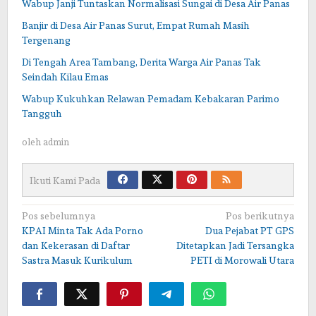
Wabup Janji Tuntaskan Normalisasi Sungai di Desa Air Panas
Banjir di Desa Air Panas Surut, Empat Rumah Masih
Tergenang
Di Tengah Area Tambang, Derita Warga Air Panas Tak
Seindah Kilau Emas
Wabup Kukuhkan Relawan Pemadam Kebakaran Parimo
Tangguh
oleh
admin
Ikuti Kami Pada
Navigasi
Pos sebelumnya
Pos berikutnya
KPAI Minta Tak Ada Porno
Dua Pejabat PT GPS
pos
dan Kekerasan di Daftar
Ditetapkan Jadi Tersangka
Sastra Masuk Kurikulum
PETI di Morowali Utara