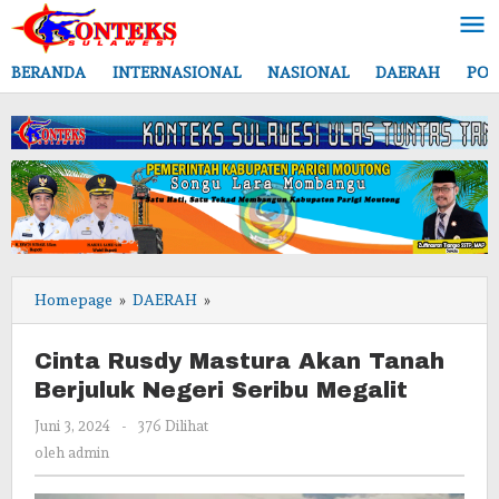
Lewati
ke
konten
BERANDA
INTERNASIONAL
NASIONAL
DAERAH
POL
Cinta
Homepage
»
DAERAH
»
Rusdy
Mastura
Cinta Rusdy Mastura Akan Tanah
Akan
Berjuluk Negeri Seribu Megalit
Tanah
Berjuluk
oleh
Juni 3, 2024
-
376 Dilihat
Negeri
admin
oleh
admin
Seribu
Megalit