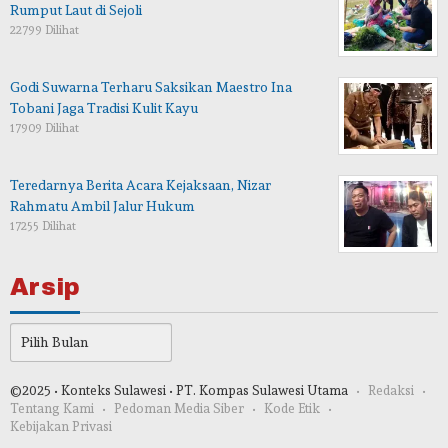
Rumput Laut di Sejoli
22799 Dilihat
Godi Suwarna Terharu Saksikan Maestro Ina
Tobani Jaga Tradisi Kulit Kayu
17909 Dilihat
Teredarnya Berita Acara Kejaksaan, Nizar
Rahmatu Ambil Jalur Hukum
17255 Dilihat
Arsip
Arsip
©2025 • Konteks Sulawesi • PT. Kompas Sulawesi Utama
Redaksi
Tentang Kami
Pedoman Media Siber
Kode Etik
Kebijakan Privasi