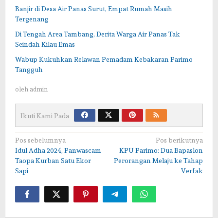
Banjir di Desa Air Panas Surut, Empat Rumah Masih
Tergenang
Di Tengah Area Tambang, Derita Warga Air Panas Tak
Seindah Kilau Emas
Wabup Kukuhkan Relawan Pemadam Kebakaran Parimo
Tangguh
oleh
admin
Ikuti Kami Pada
Navigasi
Pos sebelumnya
Pos berikutnya
Idul Adha 2024, Panwascam
KPU Parimo: Dua Bapaslon
pos
Taopa Kurban Satu Ekor
Perorangan Melaju ke Tahap
Sapi
Verfak