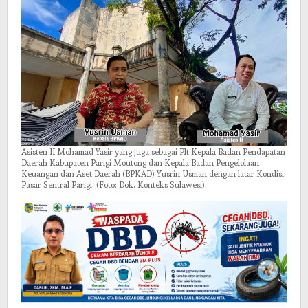
Asisten II Mohamad Yasir yang juga sebagai Plt Kepala Badan Pendapatan
Daerah Kabupaten Parigi Moutong dan Kepala Badan Pengelolaan
Keuangan dan Aset Daerah (BPKAD) Yusrin Usman dengan latar Kondisi
Pasar Sentral Parigi. (Foto: Dok. Konteks Sulawesi).