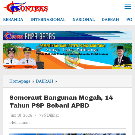
Lewati
ke
konten
BERANDA
INTERNASIONAL
NASIONAL
DAERAH
POL
Semeraut
Homepage
»
DAERAH
»
Bangunan
Megah,
Semeraut Bangunan Megah, 14
14
Tahun PSP Bebani APBD
Tahun
PSP
oleh
Juni 18, 2024
-
796 Dilihat
Bebani
admin
oleh
admin
APBD