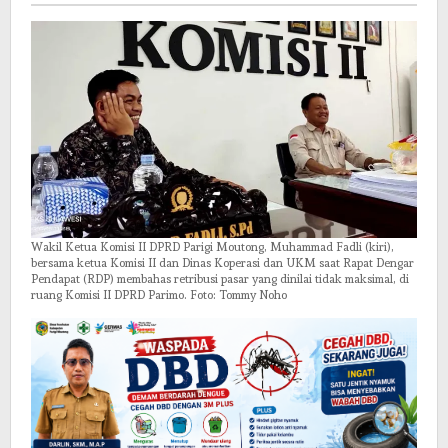
Juta
Wakil Ketua Komisi II DPRD Parigi Moutong, Muhammad Fadli (kiri),
bersama ketua Komisi II dan Dinas Koperasi dan UKM saat Rapat Dengar
Pendapat (RDP) membahas retribusi pasar yang dinilai tidak maksimal, di
ruang Komisi II DPRD Parimo. Foto: Tommy Noho