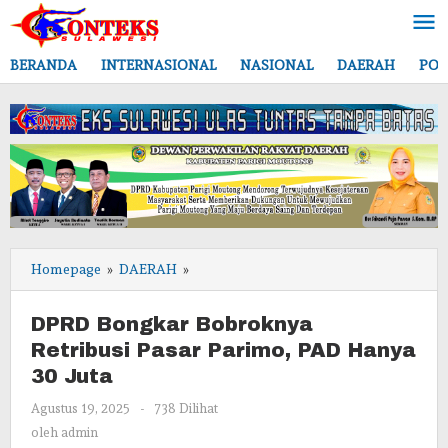
Lewati
ke
konten
BERANDA
INTERNASIONAL
NASIONAL
DAERAH
POL
DPRD
Homepage
»
DAERAH
»
Bongkar
Bobroknya
DPRD Bongkar Bobroknya
Retribusi
Retribusi Pasar Parimo, PAD Hanya
Pasar
30 Juta
Parimo,
PAD
oleh
Agustus 19, 2025
-
738 Dilihat
Hanya
admin
oleh
admin
30