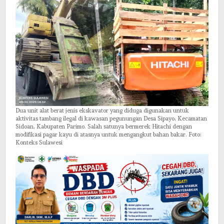
Dua unit alat berat jenis ekskavator yang diduga digunakan untuk
aktivitas tambang ilegal di kawasan pegunungan Desa Sipayo, Kecamatan
Sidoan, Kabupaten Parimo. Salah satunya bermerek Hitachi dengan
modifikasi pagar kayu di atasnya untuk mengangkut bahan bakar. Foto:
Konteks Sulawesi