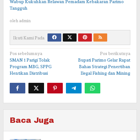
Wabup Kukuhkan Relawan Pemadam Kebakaran Parimo
Tangguh
oleh
admin
Ikuti Kami Pada
Navigasi
Pos sebelumnya
Pos berikutnya
SMAN 1 Parigi Tolak
Bupati Parimo Gelar Rapat
pos
Program MBG, SPPG
Bahas Strategi Penertiban
Hentikan Distribusi
Ilegal Fishing dan Mining
Baca Juga