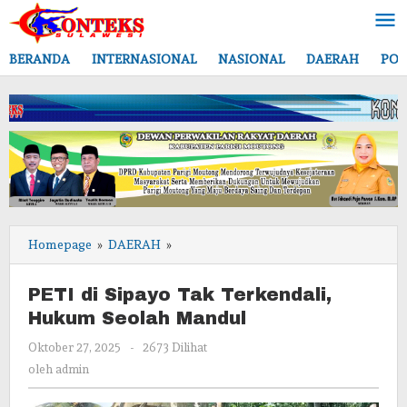
Lewati
ke
konten
BERANDA
INTERNASIONAL
NASIONAL
DAERAH
POL
PETI
Homepage
»
DAERAH
»
di
Sipayo
PETI di Sipayo Tak Terkendali,
Tak
Hukum Seolah Mandul
Terkendali,
Hukum
oleh
Oktober 27, 2025
-
2673 Dilihat
Seolah
admin
oleh
admin
Mandul