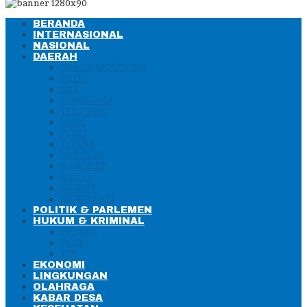
BERANDA
INTERNASIONAL
NASIONAL
DAERAH
PARIGI MOUTONG
PALU
SIGI
DONGGALA
TOLI-TOLI
BUOL
POSO
TOUNA
BANGGAI
BANGKEP
BALUT
MORUT
MOROWALI
POLITIK & PARLEMEN
HUKUM & KRIMINAL
PIDANA
POLRI
TNI
EKONOMI
LINGKUNGAN
OLAHRAGA
KABAR DESA