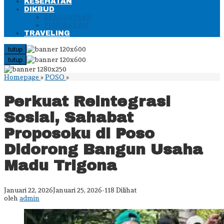
KESEHATAN
DIKBUD
KEBUDAYAAN
PENDIDIKAN
TRAVELING
tutup
tutup
Perkuat
Homepage
»
POSO
»
Reintegrasi
Sosial,
Perkuat Reintegrasi
Sahabat
Proposoku
Sosial, Sahabat
di
Poso
Proposoku di Poso
Didorong
Bangun
Didorong Bangun Usaha
Usaha
Madu
Madu Trigona
Trigona
oleh
Januari 22, 2026
Januari 25, 2026
-
118 Dilihat
admin
oleh
admin