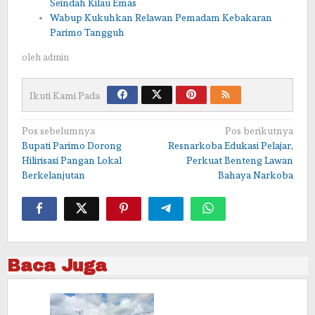
Seindah Kilau Emas
Wabup Kukuhkan Relawan Pemadam Kebakaran
Parimo Tangguh
oleh
admin
Ikuti Kami Pada
Navigasi
Pos sebelumnya
Pos berikutnya
Bupati Parimo Dorong
Resnarkoba Edukasi Pelajar,
pos
Hilirisasi Pangan Lokal
Perkuat Benteng Lawan
Berkelanjutan
Bahaya Narkoba
Baca Juga