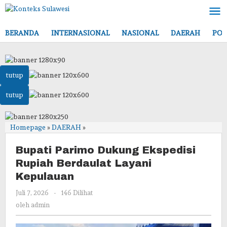
Lewati
ke
konten
BERANDA
INTERNASIONAL
NASIONAL
DAERAH
POL
tutup
tutup
Bupati
Homepage
»
DAERAH
»
Parimo
Dukung
Bupati Parimo Dukung Ekspedisi
Ekspedisi
Rupiah Berdaulat Layani
Rupiah
Kepulauan
Berdaulat
Layani
oleh
Juli 7, 2026
-
146 Dilihat
Kepulauan
admin
oleh
admin