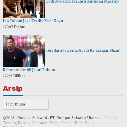
Godi Suwarna Terharu Saksikan Maestro
Ina Tobani Jaga Tradisi Kulit Kayu
17907 Dilihat
Teredarnya Berita Acara Kejaksaan, Nizar
Rahmatu Ambil Jalur Hukum
17255 Dilihat
Arsip
Arsip
©2025 • Konteks Sulawesi • PT. Kompas Sulawesi Utama
Redaksi
Tentang Kami
Pedoman Media Siber
Kode Etik