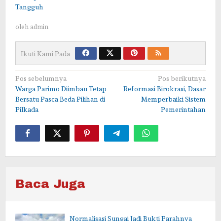
Tangguh
oleh
admin
Ikuti Kami Pada
Navigasi
Pos sebelumnya
Pos berikutnya
Warga Parimo Diimbau Tetap
Reformasi Birokrasi, Dasar
pos
Bersatu Pasca Beda Pilihan di
Memperbaiki Sistem
Pilkada
Pemerintahan
Baca Juga
Normalisasi Sungai Jadi Bukti Parahnya