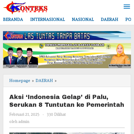
Lewati
ke
konten
BERANDA
INTERNASIONAL
NASIONAL
DAERAH
POL
Aksi
Homepage
»
DAERAH
»
‘Indonesia
Gelap’
Aksi ‘Indonesia Gelap’ di Palu,
di
Serukan 8 Tuntutan ke Pemerintah
Palu,
Serukan
oleh
Februari 21, 2025
-
330 Dilihat
8
admin
oleh
admin
Tuntutan
ke