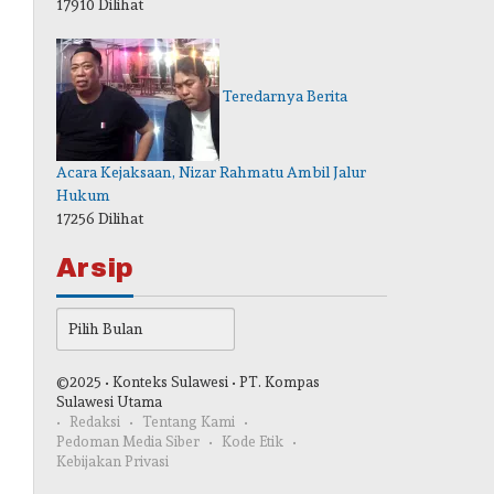
17910 Dilihat
Teredarnya Berita
Acara Kejaksaan, Nizar Rahmatu Ambil Jalur
Hukum
17256 Dilihat
Arsip
Arsip
©2025 • Konteks Sulawesi • PT. Kompas
Sulawesi Utama
Redaksi
Tentang Kami
Pedoman Media Siber
Kode Etik
Kebijakan Privasi