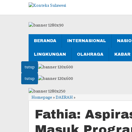
Lewati
ke
konten
BERANDA
INTERNASIONAL
NASI
LINGKUNGAN
OLAHRAGA
KABAR
tutup
tutup
Fathia:
Homepage
»
DAERAH
»
Aspirasi
Petani
Fathia: Aspira
Harus
Masuk
Masuk Progra
Program