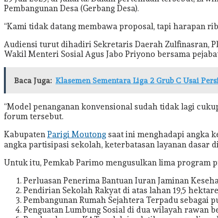
Pembangunan Desa (Gerbang Desa).
“Kami tidak datang membawa proposal, tapi harapan ribu
Audiensi turut dihadiri Sekretaris Daerah Zulfinasran, 
Wakil Menteri Sosial Agus Jabo Priyono bersama pejabat 
Baca Juga:
Klasemen Sementara Liga 2 Grub C Usai Persi
“Model penanganan konvensional sudah tidak lagi cuku
forum tersebut.
Kabupaten
Parigi Moutong
saat ini menghadapi angka kem
angka partisipasi sekolah, keterbatasan layanan dasar 
Untuk itu, Pemkab Parimo mengusulkan lima program p
Perluasan Penerima Bantuan Iuran Jaminan Kesehata
Pendirian Sekolah Rakyat di atas lahan 19,5 hekta
Pembangunan Rumah Sejahtera Terpadu sebagai pu
Penguatan Lumbung Sosial di dua wilayah rawan b