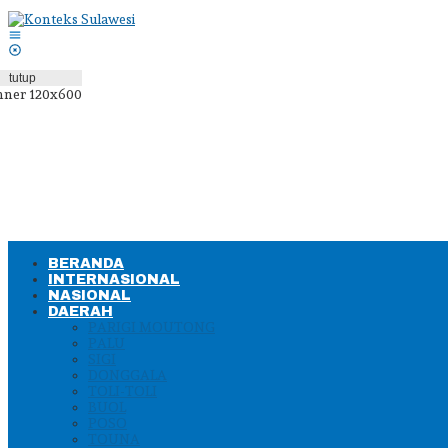
Lewati
ke
konten
tutup
BERANDA
INTERNASIONAL
NASIONAL
DAERAH
PARIGI MOUTONG
PALU
SIGI
DONGGALA
TOLI-TOLI
BUOL
POSO
TOUNA