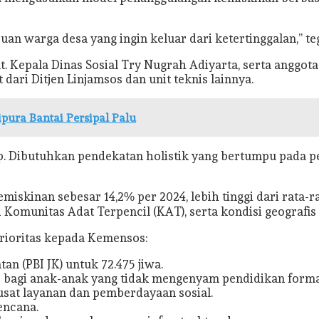
an warga desa yang ingin keluar dari ketertinggalan,” te
Plt. Kepala Dinas Sosial Try Nugrah Adiyarta, serta angg
dari Ditjen Linjamsos dan unit teknis lainnya.
pura Bantai Persipal Palu
p. Dibutuhkan pendekatan holistik yang bertumpu pada p
iskinan sebesar 14,2% per 2024, lebih tinggi dari rata-r
di Komunitas Adat Terpencil (KAT), serta kondisi geograf
rioritas kepada Kemensos:
n (PBI JK) untuk 72.475 jiwa.
re bagi anak-anak yang tidak mengenyam pendidikan forma
sat layanan dan pemberdayaan sosial.
encana.