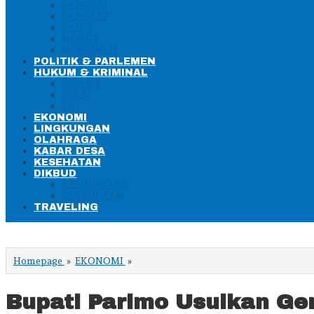
BANGGAI
BANGKEP
BALUT
MORUT
MOROWALI
POLITIK & PARLEMEN
HUKUM & KRIMINAL
PIDANA
POLRI
TNI
EKONOMI
LINGKUNGAN
OLAHRAGA
KABAR DESA
KESEHATAN
DIKBUD
KEBUDAYAAN
PENDIDIKAN
TRAVELING
Bupati
Homepage
»
EKONOMI
»
Parimo
Usulkan
Gerbang
Bupati Parimo Usulkan G
Desa