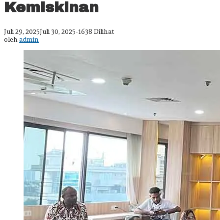
ke
Kemiskinan
Kemensos
sebagai
Model
oleh
Juli 29, 2025
Juli 30, 2025
-
1638 Dilihat
Pengentasan
admin
oleh
admin
Kemiskinan